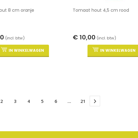
out 8 cm oranje
Tomaat hout 4,5 cm rood
00
€ 10,00
(incl. btw)
(incl. btw)
IN WINKELWAGEN
IN WINKELWAGEN
2
3
4
5
6
...
21