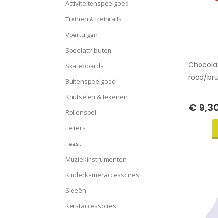
Activiteitenspeelgoed
Treinen & treinrails
Voertuigen
Speelattributen
Chocola
Skateboards
rood/bru
Buitenspeelgoed
Knutselen & tekenen
€ 9,3
Rollenspel
Letters
Feest
Muziekinstrumenten
Kinderkameraccessoires
Sleeën
Kerstaccessoires