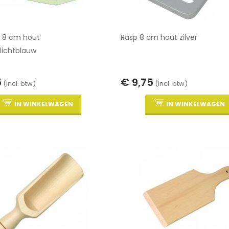
x 8 cm hout
Rasp 8 cm hout zilver
/lichtblauw
5
€ 9,75
(incl. btw)
(incl. btw)
IN WINKELWAGEN
IN WINKELWAGEN