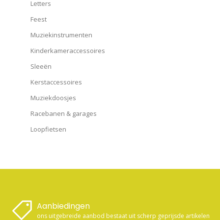
Letters
Feest
Muziekinstrumenten
Kinderkameraccessoires
Sleeën
Kerstaccessoires
Muziekdoosjes
Racebanen & garages
Loopfietsen
Aanbiedingen
ons uitgebreide aanbod bestaat uit scherp geprijsde artikelen