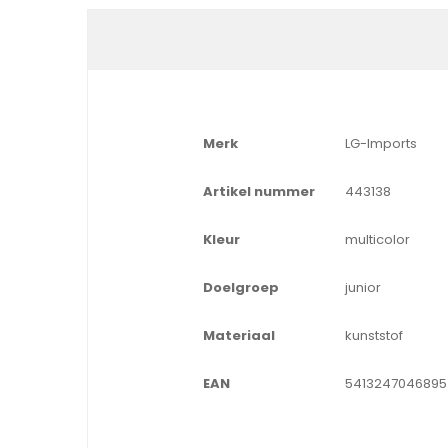
Merk
LG-Imports
Artikel nummer
443138
Kleur
multicolor
Doelgroep
junior
Materiaal
kunststof
EAN
5413247046895