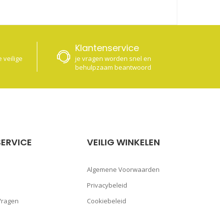
Klantenservice
 veilige
je vragen worden snel en
behulpzaam beantwoord
ERVICE
VEILIG WINKELEN
Algemene Voorwaarden
Privacybeleid
Vragen
Cookiebeleid