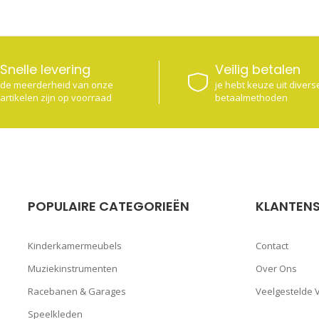
Snelle levering
Veilig betalen
de meerderheid van onze
je hebt keuze uit diverse
artikelen zijn op voorraad
betaalmethoden
POPULAIRE CATEGORIEËN
KLANTENS
Kinderkamermeubels
Contact
Muziekinstrumenten
Over Ons
Racebanen & Garages
Veelgestelde 
Speelkleden