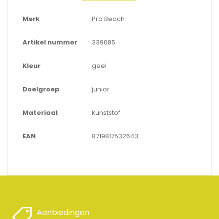
Merk
Pro Beach
Artikel nummer
339085
Kleur
geel
Doelgroep
junior
Materiaal
kunststof
EAN
8719817532643
Aanbiedingen