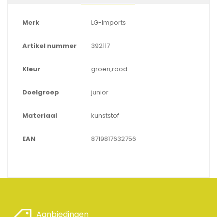
Merk
LG-Imports
Artikel nummer
392117
Kleur
groen,rood
Doelgroep
junior
Materiaal
kunststof
EAN
8719817632756
Aanbiedingen