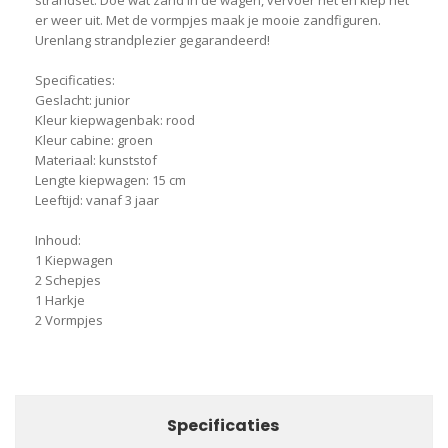
strandset. Doe wat zand in de wagen, vervoer het en kiep het
er weer uit. Met de vormpjes maak je mooie zandfiguren.
Urenlang strandplezier gegarandeerd!
Specificaties:
Geslacht: junior
Kleur kiepwagenbak: rood
Kleur cabine: groen
Materiaal: kunststof
Lengte kiepwagen: 15 cm
Leeftijd: vanaf 3 jaar
Inhoud:
1 Kiepwagen
2 Schepjes
1 Harkje
2 Vormpjes
Specificaties